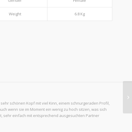
Gender
Female
Weight
6.8 Kg
 sehr schönen Kopf mit viel Kinn, einem schnurgeraden Profil,
uch wenn sie im Moment ein wenig zu hoch sitzen, was sich
at, sehr einfach mit entsprechend ausgesuchten Partner