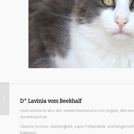
D* Ophira vom
D* Lavinia vom Beekhalf
Beekhalf
Und Lavinia ist also der zweite Nachwuchs von Xogum, den mei
anvertraut hat.
Gleiche Grösse, Stämmigkeit, super Fellqualität und langerSc
Kalimero.