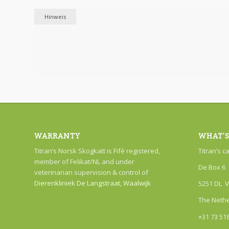
Hinweis
WARRANTY
WHAT’S
Titran’s Norsk Skogkatt is Fifé registered,
Titran’s c
member of Felikat/NL and under
De Box 6
veterinarian supervision & control of
Dierenkliniek De Langstraat, Waalwijk
5251 DL V
The Neth
+31 73 51