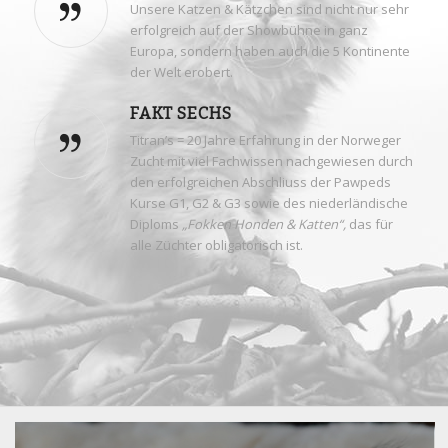
Unsere Katzen & Kätzchen sind nicht nur sehr
erfolgreich auf der Showbühne in ganz
Europa, sondern haben auch die 5 Kontinente
der Welt erobert.
FAKT SECHS
Titran’s = 20 Jahre Erfahrung in der Norweger
Zucht mit viel Fachwissen nachgewiesen durch
den erfolgreichen Abschliuss der Pawpeds
Kurse G1, G2 & G3 sowie des niederländische
Diploms
„Fokken Honden & Katten“,
das für
alle Züchter obligatorisch ist.