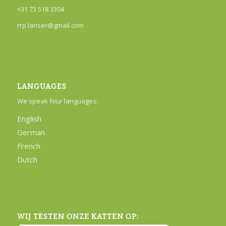
+31 73 518 3304
rrp.lanser@gmail.com
LANGUAGES
We speak four languages:
English
German
French
Dutch
WIJ TESTEN ONZE KATTEN OP: