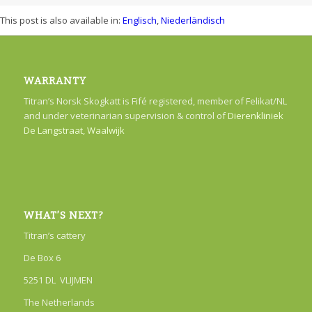
This post is also available in:
Englisch
Niederländisch
WARRANTY
Titran’s Norsk Skogkatt is Fifé registered, member of Felikat/NL
and under veterinarian supervision & control of
Dierenkliniek
De Langstraat, Waalwijk
WHAT’S NEXT?
Titran’s cattery
De Box 6
5251 DL VLIJMEN
The Netherlands