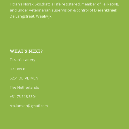
Titran’s Norsk Skogkatt is Fifé registered, member of Felikat/NL
and under veterinarian supervision & control of
Dierenkliniek
De Langstraat, Waalwijk
WHAT’S NEXT?
Titran’s cattery
De Box 6
5251 DL VLIJMEN
The Netherlands
+31 73 518 3304
rrp.lanser@gmail.com