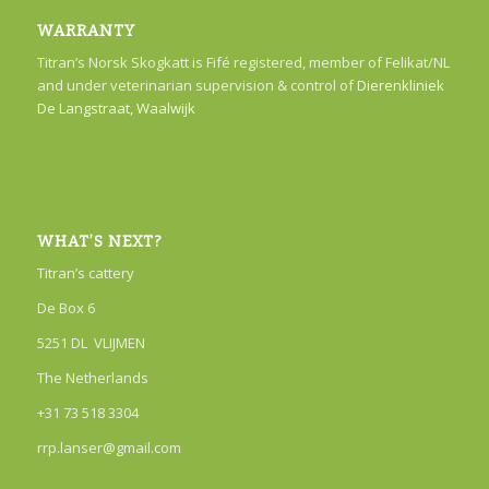
WARRANTY
Titran’s Norsk Skogkatt is Fifé registered, member of Felikat/NL
and under veterinarian supervision & control of
Dierenkliniek
De Langstraat, Waalwijk
WHAT’S NEXT?
Titran’s cattery
De Box 6
5251 DL VLIJMEN
The Netherlands
+31 73 518 3304
rrp.lanser@gmail.com