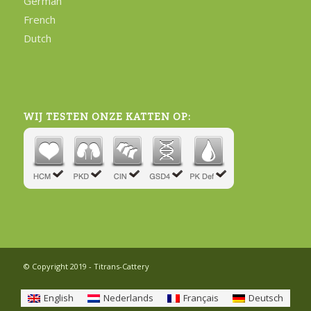
German
French
Dutch
WIJ TESTEN ONZE KATTEN OP:
© Copyright 2019 - Titrans-Cattery
English
Nederlands
Français
Deutsch