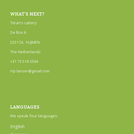
WHAT’S NEXT?
Titran’s cattery
De Box 6
5251 DL VLIJMEN
The Netherlands
+31 73 518 3304
rrp.lanser@gmail.com
LANGUAGES
We speak four languages:
English