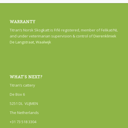
WARRANTY
Titran’s Norsk Skogkatt is Fifé registered, member of Felikat/NL
and under veterinarian supervision & control of
Dierenkliniek
De Langstraat, Waalwijk
WHAT’S NEXT?
Titran’s cattery
De Box 6
5251 DL VLIJMEN
The Netherlands
+31 73 518 3304