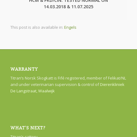
HCM & PKD/CIN: TESTED NORMAL ON
14.03.2018 & 11.07.2025
This post is also available in:
Engels
WARRANTY
Titran’s Norsk Skogkatt is Fifé registered, member of Felikat/NL
and under veterinarian supervision & control of
Dierenkliniek
De Langstraat, Waalwijk
WHAT’S NEXT?
Titran’s cattery