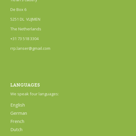
De Box 6
5251 DL VLIJMEN
The Netherlands
+31 73 518 3304
rrp.lanser@gmail.com
LANGUAGES
We speak four languages:
English
German
French
Dutch