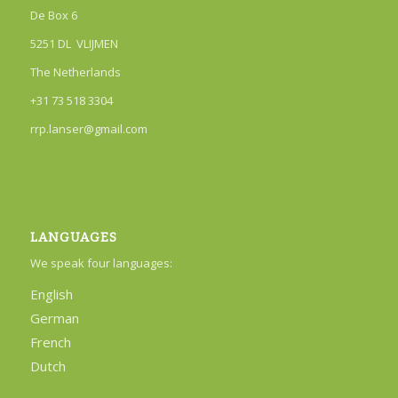
De Box 6
5251 DL VLIJMEN
The Netherlands
+31 73 518 3304
rrp.lanser@gmail.com
LANGUAGES
We speak four languages:
English
German
French
Dutch