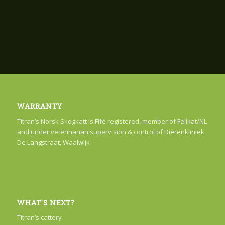
WARRANTY
Titran’s Norsk Skogkatt is Fifé registered, member of Felikat/NL
and under veterinarian supervision & control of
Dierenkliniek
De Langstraat, Waalwijk
WHAT’S NEXT?
Titran’s cattery