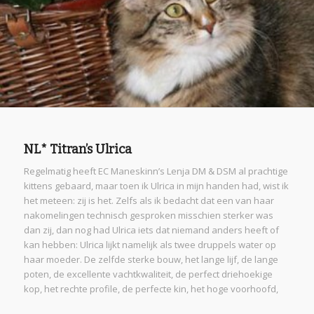
NL* Titran’s Ulrica
Regelmatig heeft EC Maneskinn’s Lenja DM & DSM al prachtige
kittens gebaard, maar toen ik Ulrica in mijn handen had, wist ik
het meteen: zij is het. Zelfs als ik bedacht dat een van haar
nakomelingen technisch gesproken misschien sterker was
dan zij, dan nog had Ulrica iets dat niemand anders heeft of
kan hebben: Ulrica lijkt namelijk als twee druppels water op
haar moeder. De zelfde sterke bouw, het lange lijf, de lange
poten, de excellente vachtkwaliteit, de perfect driehoekige
kop, het rechte profile, de perfecte kin, het hoge voorhoofd,