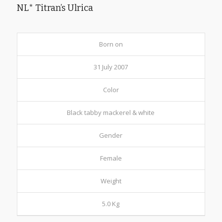
NL* Titran’s Ulrica
Born on
31 July 2007
Color
Black tabby mackerel & white
Gender
Female
Weight
5.0 Kg