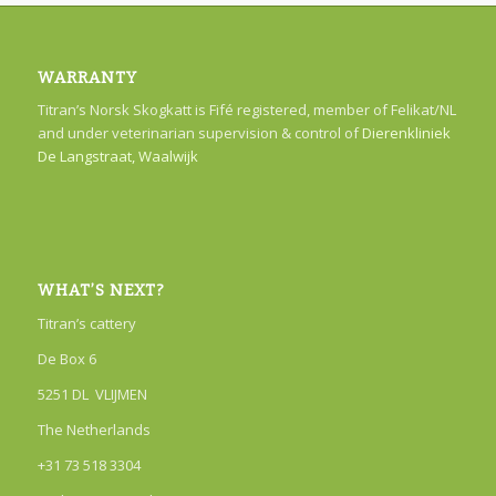
WARRANTY
Titran’s Norsk Skogkatt is Fifé registered, member of Felikat/NL
and under veterinarian supervision & control of
Dierenkliniek
De Langstraat, Waalwijk
WHAT’S NEXT?
Titran’s cattery
De Box 6
5251 DL VLIJMEN
The Netherlands
+31 73 518 3304