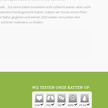
tik… Da seine Kitten bestimmt nicht schlecht waren aber nicht
 Valentino herangereicht haben, haben wir Yonas einen Platz
rer Nähe gegönnt und werde 2020 weiter versuchen den
 schönen Valentino zu finden.
WIJ TESTEN ONZE KATTEN OP: