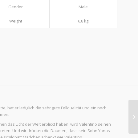
Gender
Male
Weight
6.8 kg
te, hat er lediglich die sehr gute Fellqualität und ein noch
mmen.
n das Licht der Welt erblickt haben, wird Valentino seinen
reten. Und wir drücken die Daumen, dass sein Sohn Yonas
 schildpatt Mädchen schenkt wie Valentino.