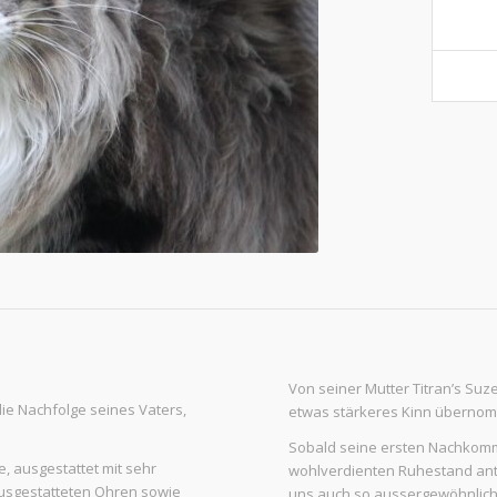
Von seiner Mutter Titran’s Suzet
die Nachfolge seines Vaters,
etwas stärkeres Kinn überno
Sobald seine ersten Nachkomme
e, ausgestattet mit sehr
wohlverdienten Ruhestand ant
 ausgestatteten Ohren sowie
uns auch so aussergewöhnliche