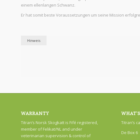
einem ellenlangen Schwanz.
Er hat somit beste Voraussetzungen um seine Mission erfolgr
Hinweis
WARRANTY
WHAT’S
Titran’s Norsk Skogkatt is Fifé registered,
Titran’s c
member of Felikat/NL and under
De Box 6
veterinarian supervision & control of