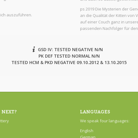
ps 2019 Die Mysterien der Gene
eich auszuführen.
an die Qualität der Kitten von
auf einer Couch ganz in unse
passenden Nachfolger für den
GSD IV: TESTED NEGATIVE N/N
PK DEF TESTED NORMAL N/N
TESTED HCM & PKD NEGATIVE 09.10.2012 & 13.10.2015
 NEXT?
LANGUAGES
attery
We speak four languages:
English
German