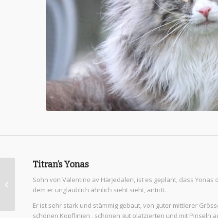
Titran’s Yonas
F* Gabo é Nine des
Sohn von Valentino av Härjedalen, ist es geplant, dass Yonas 
FriggOdin
dem er unglaublich ähnlich sieht sieht, antritt.
Er ist sehr stark und stämmig gebaut, von guter mittlerer Gröss
schönen Kopflinien , schönen gut platzierten und mit Pinseln