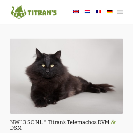
&
NW‘13 SC NL * Titran’s Telemachos DVM
DSM