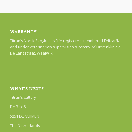
WARRANTY
Titran’s Norsk Skogkatt is Fifé registered, member of Felikat/NL
and under veterinarian supervision & control of
Dierenkliniek
De Langstraat, Waalwijk
WHAT’S NEXT?
Titran’s cattery
De Box 6
5251 DL VLIJMEN
The Netherlands