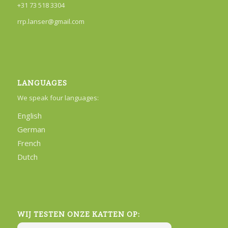
+31 73 518 3304
rrp.lanser@gmail.com
LANGUAGES
We speak four languages:
English
German
French
Dutch
WIJ TESTEN ONZE KATTEN OP: