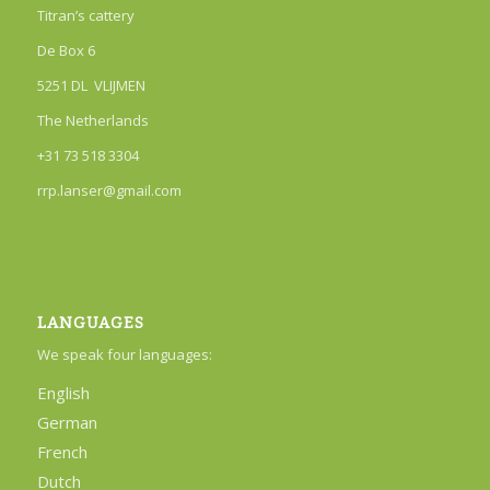
Titran’s cattery
De Box 6
5251 DL VLIJMEN
The Netherlands
+31 73 518 3304
rrp.lanser@gmail.com
LANGUAGES
We speak four languages:
English
German
French
Dutch